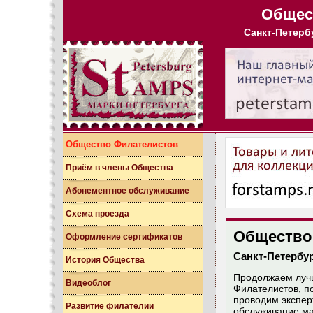
Общес
Санкт-Петербур
Общество Филателистов
Приём в члены Общества
Абонементное обслуживание
Схема проезда
Общество 
Оформление сертификатов
Санкт-Петербу
История Общества
Продолжаем лучш
Видеоблог
Филателистов, п
проводим экcпер
Развитие филателии
обслуживание ма